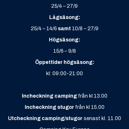
Utcheckning camping/stugor
senast kl. 11.00
Camping Key Europe
Länkar
Områdeskarta
© Copyright
2026 |
Integritetspolicy
Powered by CMS.SE