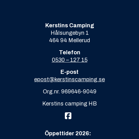
Öppettider 2026:
25/4 – 27/9
Lågsäsong:
25/4 – 14/6
samt
10/8 – 27/9
Högsäsong
:
15/6 – 9/8
Öppettider högsäsong:
kl: 09:00-21:00
Incheckning camping
från kl 13.00
Incheckning stugor
från kl 15.00